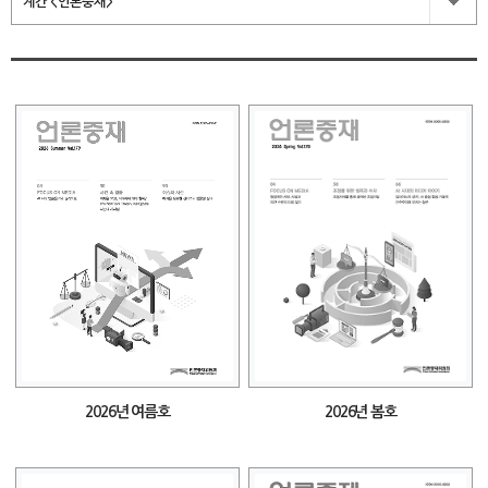
계간 <언론중재>
2026년 여름호
2026년 봄호