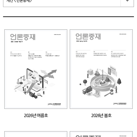
계간 <언론중재>
2026년 여름호
2026년 봄호