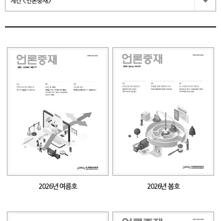
계간 <언론중재>
2026년 여름호
2026년 봄호