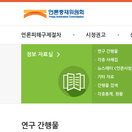
언론피해구제절차
시정권고
연구 간행물
정보 자료실
각종 사례집
뉴스레터 <언론사람
기타 자료
간행물 검색
각종통계, 현황
연구 간행물