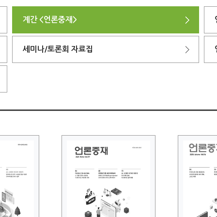
계간 <언론중재>
세미나/토론회 자료집