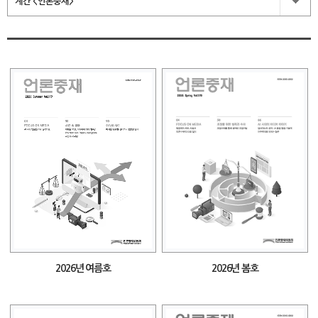
계간 <언론중재>
2026년 여름호
2026년 봄호