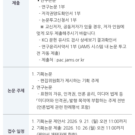
▪ 연구논문
제출
- 연구논문 1부
- 저작권양도확인서 1부
- 논문투고신청서 1부
※
교신저자, 공동저자가 있을 경우, 저자 인원에
맞게 모두 제출해주시기 바랍니다.
- KCI 문헌 유사도 검사 상세보기 결과확인서
- 연구윤리서약서 1부 (JAMS 시스템 내 논문 투고
전 자동 제출)
- 제출처 : pac.jams.or.kr
기획논문
- 편집위원회가 제시하는 기획 주제
연구논문
논문 주제
- 표현의 자유, 인격권, 언론 윤리, 미디어 법제 등
「미디어와 인격권」 발행 목적에 부합하는 주제 전반
(언론법제 관련 판례평석 포함)
기획논문 제안서: 2026. 9. 21. (월) 오전 11:00까지
기획논문 제출: 2026. 10. 26.(월) 오전 11:00까지
접수 일정
(제안서 채택자에 한함)