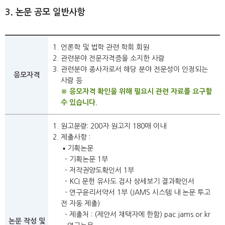
3. 논문 공모 일반사항
언론학 및 법학 관련 학회 회원
관련분야 전문자격증을 소지한 사람
관련분야 종사자로서 해당 분야 전문성이 인정되는
응모자격
사람 등
※ 응모자격 확인을 위해 필요시 관련 자료를 요구할
수 있습니다.
원고분량: 200자 원고지 180매 이내
제출사항 :
▪ 기획논문
- 기획논문 1부
- 저작권양도확인서 1부
- KCI 문헌 유사도 검사 상세보기 결과확인서
- 연구윤리서약서 1부 (JAMS 시스템 내 논문 투고
전 자동 제출)
- 제출처 : (제안서 채택자에 한함) pac.jams.or.kr
논문 작성 및