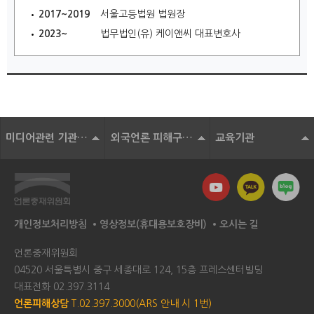
2017~2019
서울고등법원 법원장
2023~
법무법인(유) 케이앤씨 대표변호사
미디어관련 기관 및 단체
외국언론 피해구제기구
교육기관
개인정보처리방침
영상정보(휴대용보호장비)
오시는 길
언론중재위원회
04520 서울특별시 중구 세종대로 124, 15층 프레스센터빌딩
대표전화
02.397.3114
언론피해상담
T.02.397.3000(ARS 안내 시 1번)