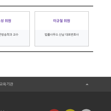
성 위원
이규철 위원
문방송학과 교수
법률사무소 산남 대표변호사
교육기관