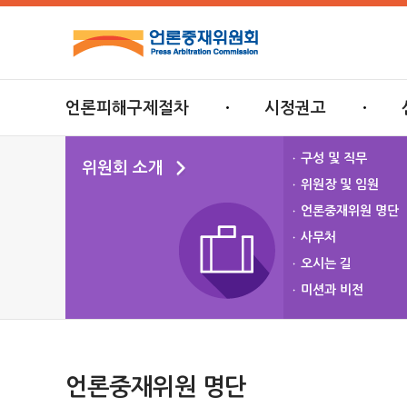
위원회 소개
언론중재위원 명
언론피해구제절차
시정권고
구성 및 직무
위원회 소개
위원장 및 임원
언론중재위원 명단
사무처
오시는 길
미션과 비전
언론중재위원 명단