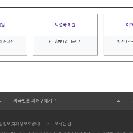
위원
박종국 위원
이효
학과 교수
(전)충청매일 대표이사
청주대 신
외국언론 피해구제기구
상정보(휴대용보호장비)
오시는 길