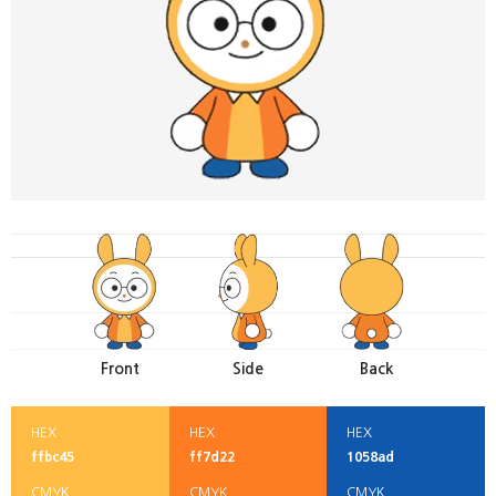
Front
Side
Back
HEX
HEX
HEX
ffbc45
ff7d22
1058ad
CMYK
CMYK
CMYK