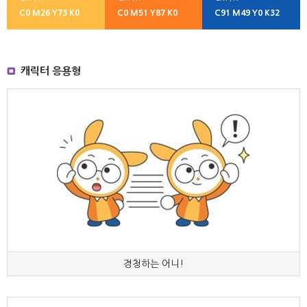
C0 M26 Y73 K0
C0 M51 Y87 K0
C91 M49 Y0 K32
캐릭터 응용형
경청하는 어니!